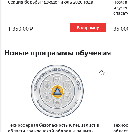
Секция борьбы "Дзюдо" июль 2026 года
Пожарна
изучени
спасател
В корзину
1 350,00 ₽
35 000,
Новые программы обучения
Техносферная безопасность (Специалист в
Техносф
области гражданской обороны, защиты
области 