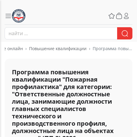
ние онлайн
Повышение квалификации
Программа повышения квалификации "Пожарная профилактика" для категории: "Ответственные должностные лица, занимающие должности главных специалистов технического и производственного профиля, должностные лица на объектах защиты" (ПП-3) 2026
Программа повышения
квалификации "Пожарная
профилактика" для категории:
"Ответственные должностные
лица, занимающие должности
главных специалистов
технического и
производственного профиля,
должностные лица на объектах