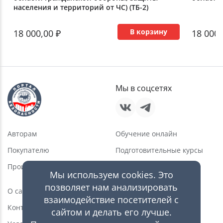
населения и территорий от ЧС) (ТБ-2)
В корзину
18 000,00 ₽
18 000,
Мы в соцсетях
Авторам
Обучение онлайн
Покупателю
Подготовительные курсы
Производителю
Услуги в области ПБ
Мы используем cookies. Это
Новости
позволяет нам анализировать
О сайте
взаимодействие посетителей с
Статьи
Контакты
сайтом и делать его лучше.
Видео