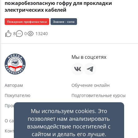
пожаробезопасную гофру для прокладки
электрических кабелей
Пожарная профилактика
Знание - сила
8
0
13240
Мы в соцсетях
Авторам
Обучение онлайн
Покупателю
Подготовительные курсы
Производителю
Услуги в области ПБ
Мы используем cookies. Это
Новости
позволяет нам анализировать
О сайте
взаимодействие посетителей с
Статьи
Контакты
сайтом и делать его лучше.
Видео