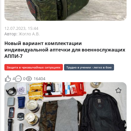
12.07.2023, 15:44
Автор:
Жогло А.В.
Новый вариант комплектации
индивидуальной аптечки для военнослужащих
АППИ-7
Защита в чрезвычайных ситуациях
Трудно в учении - легко в бою
4
0
16404