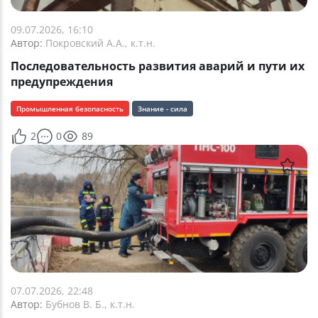
09.07.2026, 16:10
Автор:
Покровский А.А., к.т.н.
Последовательность развития аварий и пути их
предупреждения
Промышленная безопасность
Знание - сила
2
0
89
07.07.2026, 22:48
Автор:
Бубнов В. Б., к.т.н.