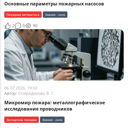
Основные параметры пожарных насосов
Пожарная автоматика
Знание - сила
2
0
90
06.07.2026, 19:02
Автор:
Спиридонова В. Г.
Микромир пожара: металлографическое
исследование проводников
Экспертиза пожаров
Знание - сила