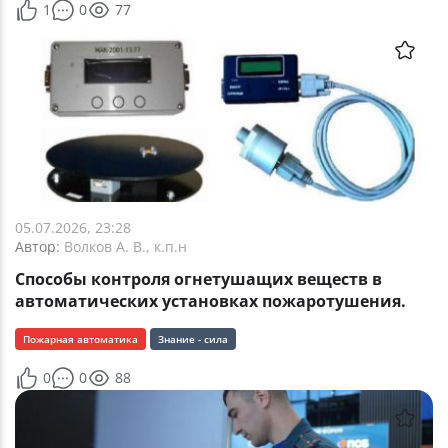
1
0
77
05.07.2026, 23:28
Автор:
Волков А. В., к.п.н
Способы контроля огнетушащих веществ в
автоматических установках пожаротушения.
Пожарная автоматика
Знание - сила
0
0
88