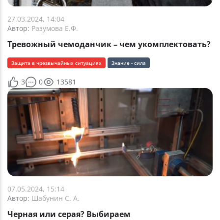
27.03.2024, 14:04
Автор:
Разумова Е.Ф.
Тревожный чемоданчик – чем укомплектовать?
Защита в чрезвычайных ситуациях
Знание - сила
3
0
13581
07.05.2024, 15:14
Автор:
Шабунин С. А.
Черная или серая? Выбираем