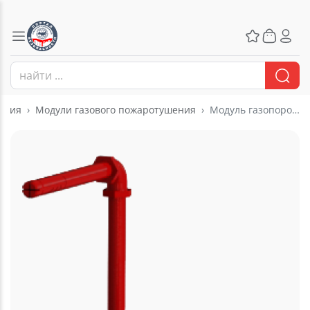
ения
Модули газового пожаротушения
Модуль газопорошкового пожаротушения «BiZone» МГПП-11-СО2-3,0-СХ-АВСЕ-У2