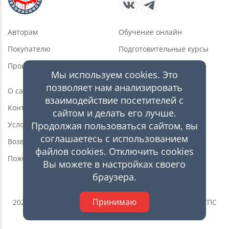
Авторам
Обучение онлайн
Покупателю
Подготовительные курсы
Производителю
Услуги в области ПБ
Мы используем cookies. Это
Новости
позволяет нам анализировать
О сайте
взаимодействие посетителей с
Статьи
Контакты
сайтом и делать его лучше.
Видео
Условия пользования
Продолжая пользоваться сайтом, вы
Каталог оборудования
соглашаетесь с использованием
Возврат товара
Магазин
файлов cookies. Отключить cookies
Пожертвования
Вы можете в настройках своего
браузера.
Принимаю
2026 © Ивановская пожарно-спасательная академия ГПС
МЧС России