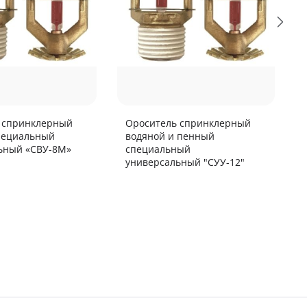
 спринклерный
Ороситель спринклерный
пециальный
водяной и пенный
ьный «СВУ-8М»
специальный
универсальный "СУУ-12"