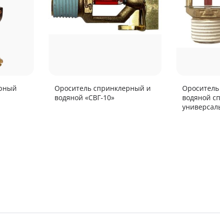
ерный
Ороситель спринклерный и
Ороситель
водяной «СВГ-10»
водяной с
универсал