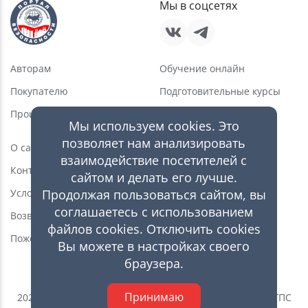
Мы в соцсетях
Авторам
Обучение онлайн
Покупателю
Подготовительные курсы
Производителю
Услуги в области ПБ
Мы используем cookies. Это
Новости
позволяет нам анализировать
О сайте
взаимодействие посетителей с
Статьи
Контакты
сайтом и делать его лучше.
Видео
Продолжая пользоваться сайтом, вы
Условия пользования
Каталог оборудования
соглашаетесь с использованием
Возврат товара
файлов cookies. Отключить cookies
Магазин
Пожертвования
Вы можете в настройках своего
браузера.
Принимаю
2026 © Ивановская пожарно-спасательная академия ГПС