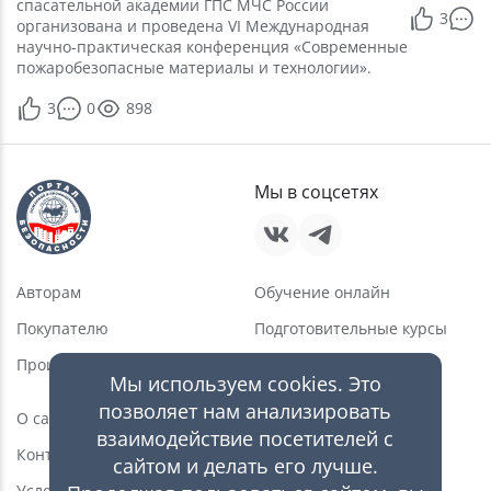
спасательной академии ГПС МЧС России
3
0
организована и проведена VI Международная
научно-практическая конференция «Современные
пожаробезопасные материалы и технологии».
3
0
898
Мы в соцсетях
Авторам
Обучение онлайн
Покупателю
Подготовительные курсы
Производителю
Услуги в области ПБ
Мы используем cookies. Это
Новости
позволяет нам анализировать
О сайте
взаимодействие посетителей с
Статьи
Контакты
сайтом и делать его лучше.
Видео
Условия пользования