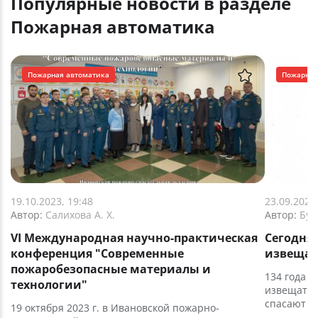
Популярные новости в разделе
Пожарная автоматика
Пожарная автоматика
Пожарная
19.10.2023, 19:48
23.09.2024
Автор:
Салихова А. Х.
Автор:
Булг
VI Международная научно-практическая
Сегодня
конференция "Современные
извещат
пожаробезопасные материалы и
134 года 
технологии"
извещател
спасают т
19 октября 2023 г. в Ивановской пожарно-