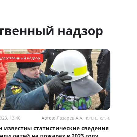
ственный надзор
ударственный надзор
023, 13:40
Автор:
Лазарев А.А., к.п.н., к.т.н.
и известны статистические сведения
бели детей на пожарах в 2023 году