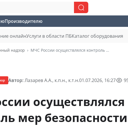
лю
Производителю
ние онлайн
Услуги в области ПБ
Каталог оборудования
нный надзор
МЧС России осуществлялся контроль мер безопасности праздника выпускников «Алые паруса»
Автор:
Лазарев А.А., к.п.н., к.т.н.
01.07.2026, 16:27
9
зор
ссии осуществлялся
ль мер безопасности