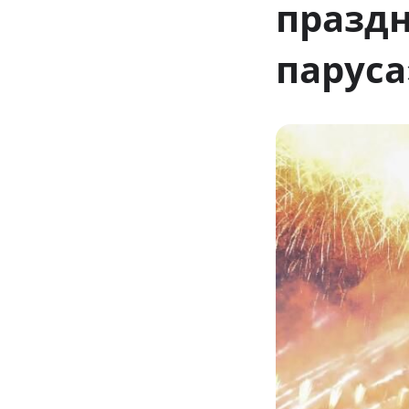
празд
паруса