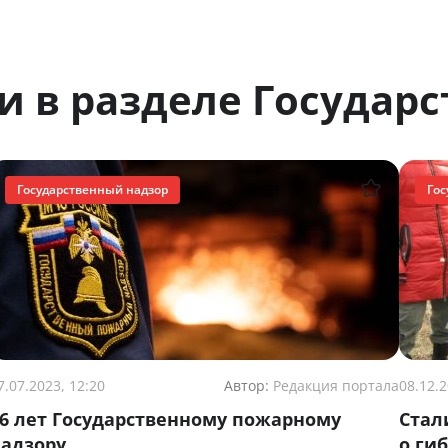
и в разделе Государ
Государственный надзор
Гос
7.07.2023, 12:20
Автор:
Редакция портала
08.12.2
6 лет Государственному пожарному
Стал
адзору
о ги