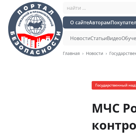
О сайте
Авторам
Покупате
Новости
Статьи
Видео
Обуче
Главная
Новости
Государстве
Государственный над
МЧС Ро
контро