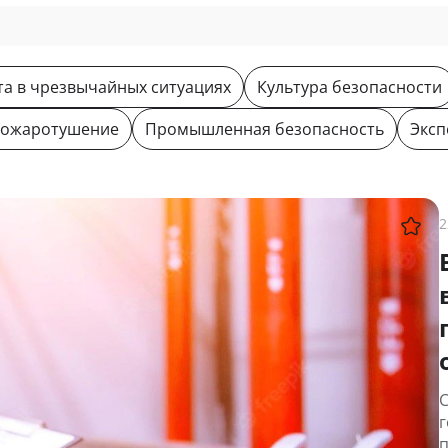
а в чрезвычайных ситуациях
Культура безопасности
ожаротушение
Промышленная безопасность
Эксп
2
С
г
п