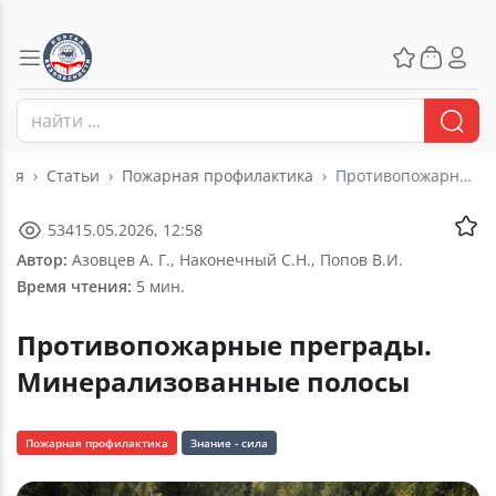
ная
Статьи
Пожарная профилактика
Противопожарные преграды. Минерализованные полосы
534
15.05.2026, 12:58
Автор:
Азовцев А. Г., Наконечный С.Н., Попов В.И.
Время чтения:
5 мин.
Противопожарные преграды.
Минерализованные полосы
Пожарная профилактика
Знание - сила