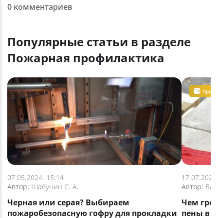
0 комментариев
Популярные статьи в разделе
Пожарная профилактика
Пром
07.05.2024, 15:14
17.07.2023
Автор:
Шабунин С. А.
Автор:
Вас
Черная или серая? Выбираем
Чем гро
пожаробезопасную гофру для прокладки
пены в 