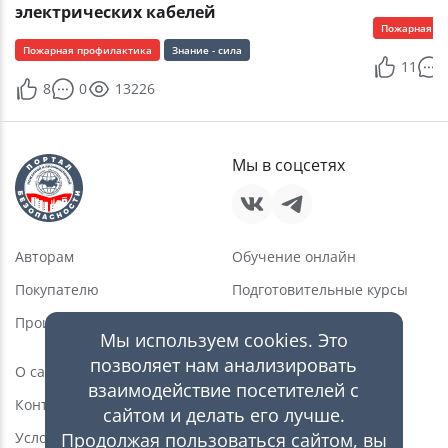
электрических кабелей
Пожарная п
Пожарная профилактика
Знание - сила
11
8
0
13226
Мы в соцсетях
Авторам
Обучение онлайн
Покупателю
Подготовительные курсы
Производителю
Услуги в области ПБ
Мы используем cookies. Это
Новости
позволяет нам анализировать
О сайте
взаимодействие посетителей с
Статьи
Контакты
сайтом и делать его лучше.
Видео
Продолжая пользоваться сайтом, вы
Условия пользования