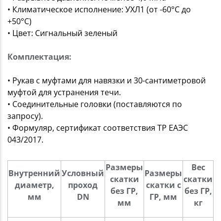
• Климатическое исполнение: УХЛ1 (от -60°C до
+50°C)
• Цвет: Сигнальный зеленый
Комплектация:
• Рукав с муфтами для навязки и 30-сантиметровой
муфтой для устранения течи.
• Соединительные головки (поставляются по
запросу).
• Формуляр, сертификат соответствия ТР ЕАЭС
043/2017.
Размеры
Вес
Внутренний
Условный
Размеры
скатки
скатки
диаметр,
проход
скатки с
с
без ГР,
без ГР,
мм
DN
ГР, мм
c
мм
кг