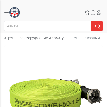
ава, рукавное оборудование и арматура
Рукав пожарный напорный 5ELEM MASTER NEON РПМ(В)-50-1,6-ИМ-УХЛ1