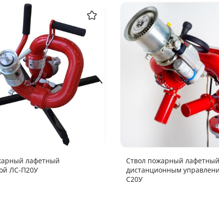
жарный лафетный
Ствол пожарный лафетный
ой ЛС-П20У
дистанционным управлени
С20У