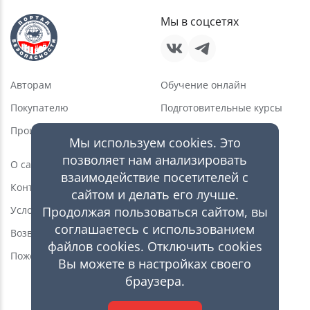
Мы в соцсетях
Авторам
Обучение онлайн
Покупателю
Подготовительные курсы
Производителю
Услуги в области ПБ
Мы используем cookies. Это
Новости
позволяет нам анализировать
О сайте
взаимодействие посетителей с
Статьи
Контакты
сайтом и делать его лучше.
Видео
Продолжая пользоваться сайтом, вы
Условия пользования
Каталог оборудования
соглашаетесь с использованием
Возврат товара
файлов cookies. Отключить cookies
Магазин
Пожертвования
Вы можете в настройках своего
браузера.