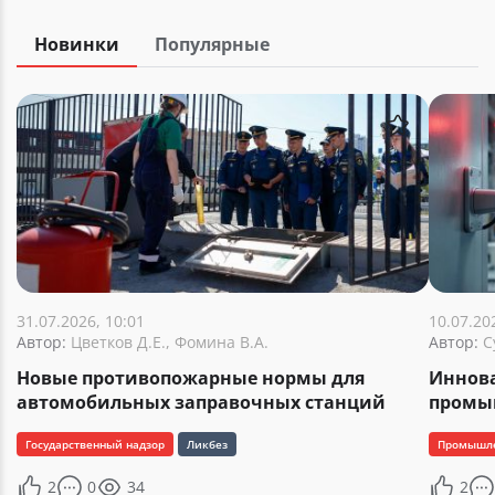
Новинки
Популярные
31.07.2026, 10:01
10.07.20
Автор:
Цветков Д.Е., Фомина В.А.
Автор:
Су
Новые противопожарные нормы для
Иннов
автомобильных заправочных станций
промы
Государственный надзор
Ликбез
Промышле
2
0
34
2