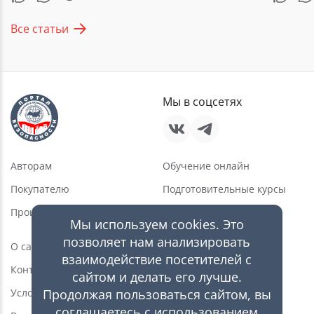
Все статьи
Мы в соцсетях
Авторам
Обучение онлайн
Покупателю
Подготовительные курсы
Производителю
Услуги в области ПБ
Мы используем cookies. Это
Новости
позволяет нам анализировать
О сайте
взаимодействие посетителей с
Статьи
Контакты
сайтом и делать его лучше.
Видео
Условия пользования
Продолжая пользоваться сайтом, вы
Каталог оборудования
соглашаетесь с использованием