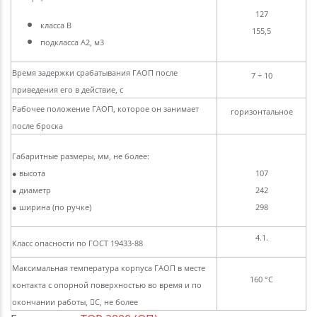
127
класса В
155,5
подкласса А2, м3
Время задержки срабатывания ГАОП после
7 ÷ 10
приведения его в действие, с
Рабочее положение ГАОП, которое он занимает
горизонтальное
после броска
Габаритные размеры, мм, не более:
● высота
107
● диаметр
242
● ширина (по ручке)
298
4.1.
Класс опасности по ГОСТ 19433-88
Максимальная температура корпуса ГАОП в месте
160 °С
контакта с опорной поверхностью во время и по
окончании работы, С, не более