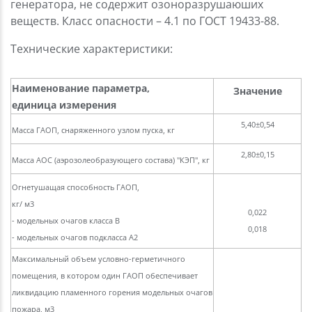
генератора, не содержит озоноразрушаюших
веществ. Класс опасности – 4.1 по ГОСТ 19433-88.
Технические характеристики:
Наименование параметра,
Значение
единица измерения
5,40±0,54
Масса ГАОП, снаряженного узлом пуска, кг
2,80±0,15
Масса АОС (аэрозолеобразующего состава) "КЭП", кг
Огнетушащая способность ГАОП,
кг/ м3
0,022
- модельных очагов класса В
0,018
- модельных очагов подкласса А2
Максимальный объем условно-герметичного
помещения, в котором один ГАОП обеспечивает
ликвидацию пламенного горения модельных очагов
пожара, м3