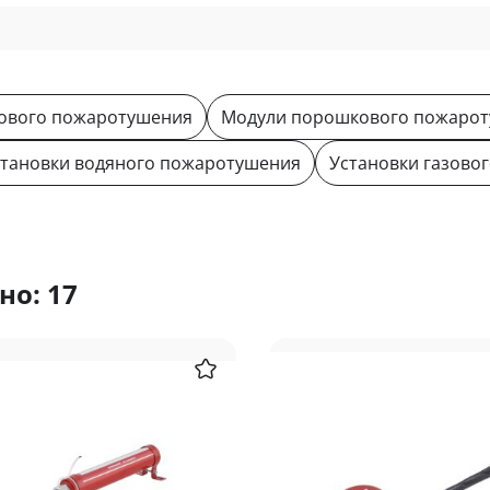
зового пожаротушения
Модули порошкового пожаро
становки водяного пожаротушения
Установки газово
но: 17