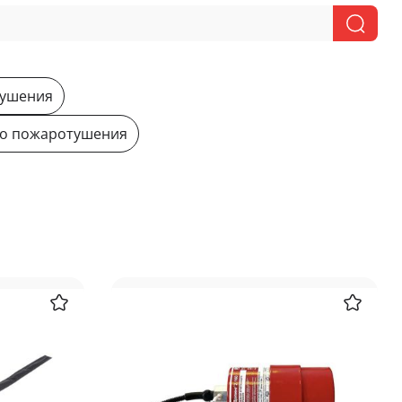
тушения
го пожаротушения