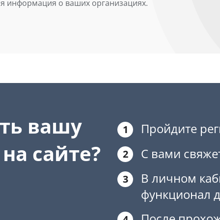
я информация о ваших организациях.
ть вашу
Пройдите рег
1
 на сайте?
С вами свяже
2
В личном каб
3
функционал д
После прохо
4